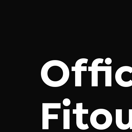
Offi
Fito